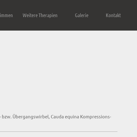
wimmen
Weitere Therapien
Galerie
Kontakt
l- bzw. Übergangswirbel, Cauda equina Kompressions-