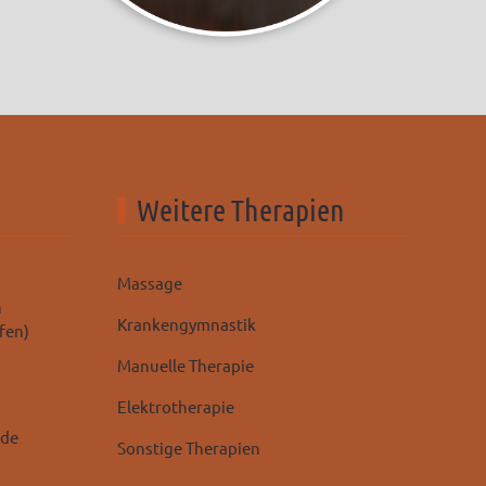
Weitere Therapien
Massage
n
Krankengymnastik
fen)
Manuelle Therapie
Elektrotherapie
.de
Sonstige Therapien