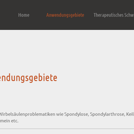
Home
Anwendungsgebiete
Therapeutisches Sch
wendungsgebiete
Wirbelsäulenproblematiken wie Spondylose, Spondylarthrose, Kei
mein etc.