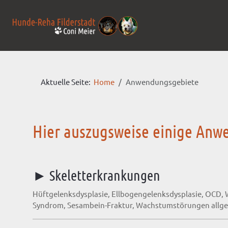
Aktuelle Seite:
Home
Anwendungsgebiete
Hier auszugsweise einige An
► Skeletterkrankungen
Hüftgelenksdysplasie, Ellbogengelenksdysplasie, OCD, 
Syndrom, Sesambein-Fraktur, Wachstumstörungen allge