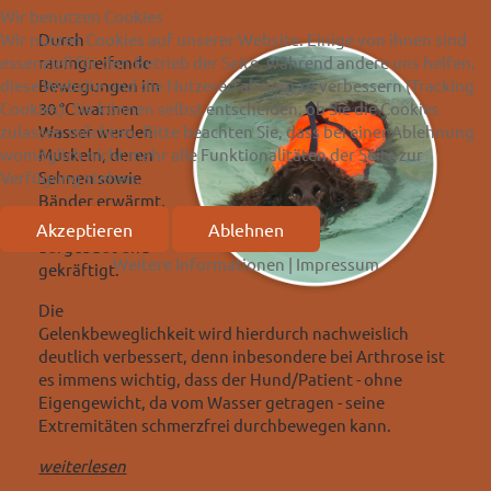
Wir benutzen Cookies
Wir nutzen Cookies auf unserer Website. Einige von ihnen sind
Durch
essenziell für den Betrieb der Seite, während andere uns helfen,
raumgreifende
diese Website und die Nutzererfahrung zu verbessern (Tracking
Bewegungen im
Cookies). Sie können selbst entscheiden, ob Sie die Cookies
30 °C warmen
zulassen möchten. Bitte beachten Sie, dass bei einer Ablehnung
Wasser werden
womöglich nicht mehr alle Funktionalitäten der Seite zur
Muskeln, deren
Verfügung stehen.
Sehnen sowie
Bänder erwärmt,
gedehnt, gezielt
Akzeptieren
Ablehnen
aufgebaut und
Weitere Informationen
|
Impressum
gekräftigt.
Die
Gelenkbeweglichkeit wird hierdurch nachweislich
deutlich verbessert, denn inbesondere bei Arthrose ist
es immens wichtig, dass der Hund/Patient - ohne
Eigengewicht, da vom Wasser getragen - seine
Extremitäten schmerzfrei durchbewegen kann.
weiterlesen