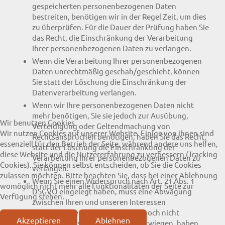
gespeicherten personenbezogenen Daten
bestreiten, benötigen wir in der Regel Zeit, um dies
zu überprüfen. Für die Dauer der Prüfung haben Sie
das Recht, die Einschränkung der Verarbeitung
Ihrer personenbezogenen Daten zu verlangen.
Wenn die Verarbeitung Ihrer personenbezogenen
Daten unrechtmäßig geschah/geschieht, können
Sie statt der Löschung die Einschränkung der
Datenverarbeitung verlangen.
Wenn wir Ihre personenbezogenen Daten nicht
mehr benötigen, Sie sie jedoch zur Ausübung,
Wir benutzen Cookies
Verteidigung oder Geltendmachung von
Wir nutzen Cookies auf unserer Website. Einige von ihnen sind
Rechtsansprüchen benötigen, haben Sie das Recht,
essenziell für den Betrieb der Seite, während andere uns helfen,
statt der Löschung die Einschränkung der
diese Website und die Nutzererfahrung zu verbessern (Tracking
Verarbeitung Ihrer personenbezogenen Daten zu
Cookies). Sie können selbst entscheiden, ob Sie die Cookies
verlangen.
zulassen möchten. Bitte beachten Sie, dass bei einer Ablehnung
Wenn Sie einen Widerspruch nach Art. 21 Abs. 1
womöglich nicht mehr alle Funktionalitäten der Seite zur
DSGVO eingelegt haben, muss eine Abwägung
Verfügung stehen.
zwischen Ihren und unseren Interessen
vorgenommen werden. Solange noch nicht
Akzeptieren
Ablehnen
feststeht, wessen Interessen überwiegen, haben